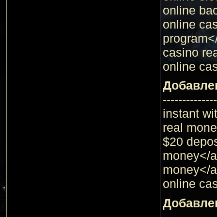
online ba
online ca
program</
casino re
online cas
Добавле
--------------
instant wi
real mone
$20 depos
money</a>
money</a>
online ca
Добавле
--------------