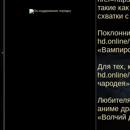
такие ка
схватки 
Поклонник
hd.onlin
«Вампирс
Для тех, 
hd.onlin
чародея»
Любителям
аниме др
«Волчий 