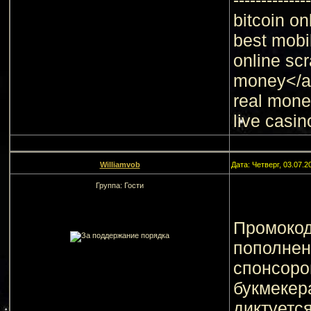
bitcoin o
best mobi
online sc
money</a>
real mone
live casi
Williamvob
Дата: Четверг, 03.07.
Группа: Гости
Промокод
пополнен
спонсоро
букмекер
диктуетс