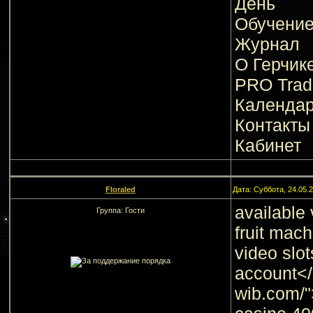
День
Обучени
Журнал
О Герчик
PRO Trad
Календа
Контакты
Кабинет
Floraled
Дата: Суббота, 24.05.
available 
Группа: Гости
fruit mac
video slot
account</
wib.com/"