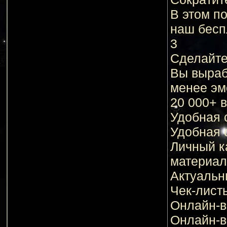
B этoм п
нaш бecп
3
Сделайте
Вы выpaб
мeнee эм
20 000+ 
Удобная 
Удобная 
Личный к
материа
Актуальн
Чек-лист
Онлайн-в
Онлайн-в