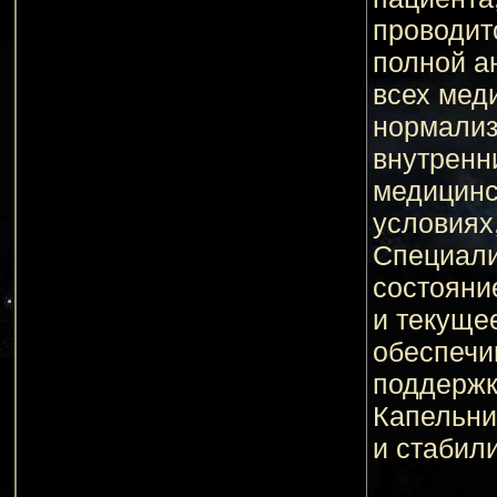
проводит
полной а
всех мед
нормализ
внутренн
медицинс
условиях
Специали
состояни
и текуще
обеспечи
поддержк
Капельни
и стабил