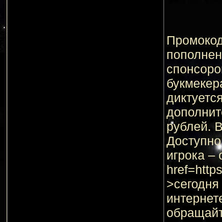
Промокод
пополнен
спонсоро
букмекер
диктуетс
дополнит
рублей. 
Доступно
игрока – 
href=htt
>сегодня
интернет
обращайт