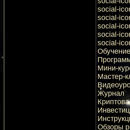
social-ico
social-ico
social-ico
social-ico
social-ico
social-ico
Обучени
Програм
Мини-кур
Мастер-к
Видеоуро
Журнал
Криптов
Инвестиц
Инструкц
Обзоры р