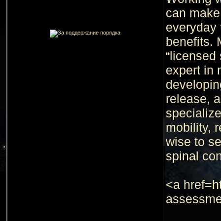
can make.
everyday t
benefits.
“licensed
expert in 
developin
release, 
specializ
mobility, 
wise to se
spinal con
<a href=h
assessmen