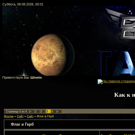
Суббота, 08.08.2026, 00:01
Приветствую Вас
Шпиён
Как к 
3
Страница
3
из
4
«
1
2
4
»
Форум
»
Сайт
»
Сайт
»
Флаг и Герб
Флаг и Герб