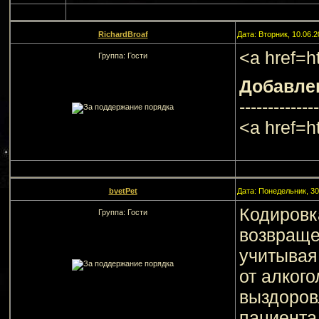
RichardBroaf
Дата: Вторник, 10.06.
<a href=h
Группа: Гости
Добавле
--------------
<a href=h
bvetPet
Дата: Понедельник, 30
Кодировк
Группа: Гости
возвраще
учитывая 
от алког
выздоров
пациента