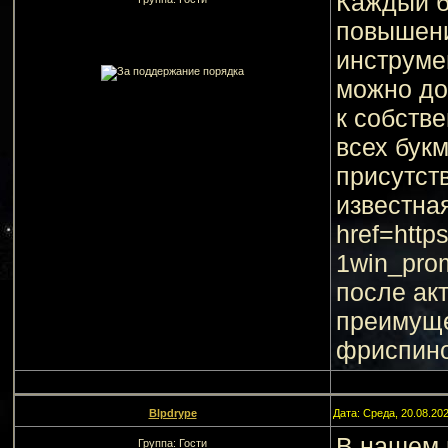
Каждый б
повышени
инструме
можно до
к собств
всех бук
присутст
известна
href=http
1win_pro
после ак
преимуще
фриспино
Blpdrype
Дата: Среда, 20.08.20
В нашем 
Группа: Гости