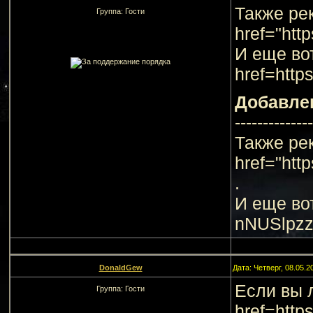
Также ре
Группа: Гости
href="htt
И еще вот
href=http
Добавле
--------------
Также ре
href="ht
.
И еще вот
nNUSlpzz
DonaldGew
Дата: Четверг, 08.05.
Если вы 
Группа: Гости
href=http