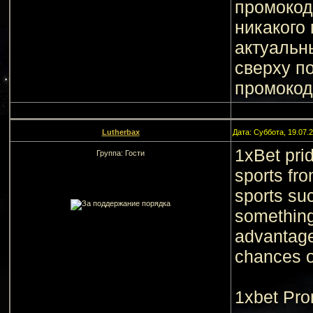
промокод
никакого
актуальн
сверху п
промокод
Lutherbax
Дата: Суббота, 19.07.
1xBet pri
Группа: Гости
sports fro
sports suc
something
advantage
chances o
1xbet Pro