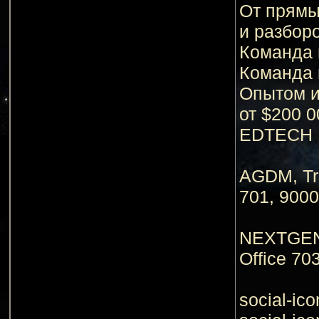
От прямых
и разбор
Команда 
Команда 
Опытом и
от $200 0
EDTECH I
AGDM, Tra
701, 9000
NEXTGEN 
Office 7
social-ico