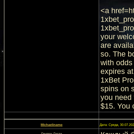
<a href=h
1xbet_pro
1xbet_pro
your welc
are avail
so. The b
with odds 
expires at
1xBet Pro
spins on s
you need 
$15. You c
Michaelinamp
Дата: Среда, 30.07.20
Группа: Гости