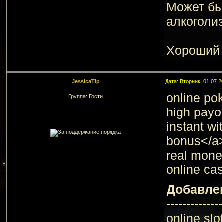
Может бы
алкоголи
Хороший в
JessicaTip
Дата: Вторник, 01.07.
online po
Группа: Гости
high payo
instant w
bonus</a>
real mone
online cas
Добавле
--------------
online sl